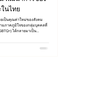
ละในไทย
เป็นคุณค่าใหม่ของสังคม
ามภาคภูมิใจของกลุ่มบุคคลที่
BTQ+) ได้กลายมาเป็น
ตัวตน เสรีภาพ และสิทธิความ
cine St.
co, CA 94158