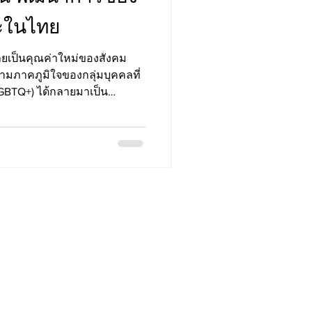
ละในไทย
เป็นคุณค่าใหม่ของสังคม
ามภาคภูมิใจของกลุ่มบุคคลที่
BTQ+) ได้กลายมาเป็น
ตัวตน เสรีภาพ และสิทธิความ
cine St.
co, CA 94158