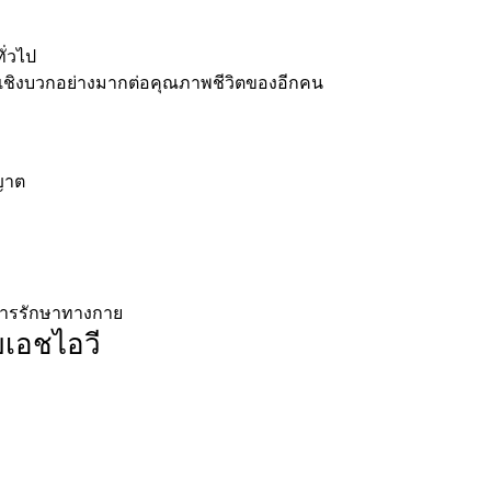
ั่วไป
เชิงบวกอย่างมากต่อคุณภาพชีวิตของอีกคน
ุญาต
้การรักษาทางกาย
บเอชไอวี