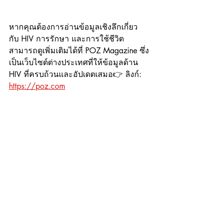
หากคุณต้องการอ่านข้อมูลเชิงลึกเกี่ยว
กับ HIV การรักษา และการใช้ชีวิต 
สามารถดูเพิ่มเติมได้ที่ POZ Magazine ซึ่ง
เป็นเว็บไซต์ต่างประเทศที่ให้ข้อมูลด้าน 
HIV ที่ครบถ้วนและอัปเดตเสมอ👉 ลิงก์: 
https://poz.com
ผลตรวจ Reactive และ Non-Reactive เป็น
เพียงจุดเริ่มต้นของการประเมินสุขภาพ 
ไม่ใช่คำตัดสินสุดท้าย โดยเฉพาะผล 
Reactive ที่ต้องมีการตรวจยืนยันเพิ่มเติม
สิ่งสำคัญที่สุดคือ:
อย่าตื่นตระหนก
ใช้ข้อมูลที่ถูกต้อง
และเข้ารับการตรวจตามคำแนะนำ
ของแพทย์