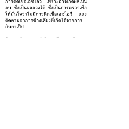
การติดเชื้อเอชไอวี เพราะอาจเกิดผลเป็น
ลบ ซึ่งเป็นผลลวงได้ ซึ่งเป็นการตรวจเพื่อ
ให้มั่นใจว่าไม่มีการติดเชื้อเอชไอวี และ
ติดตามอาการข้างเคียงที่เกิดได้จากการ
กินยาเป๊ป
ซึ่งการนัดตรวจหลังกินยาเป๊ป  มีความ
สำคัญอย่างมาก ผู้รับบริการควรมา
ติดตามผลเลือดอย่างสม่ำเสมอ และ
ประเมินความเสี่ยงต่อ หากยังมีแนวโน้มมี
พฤติกรรมเสี่ยง แพทย์จะแนะนำให้ผู้รับ
บริการกินยาเพร็พต่อเพื่อป้องกันการติด
เชื้อเอชไอวีได้ดียิ่งขึ้น