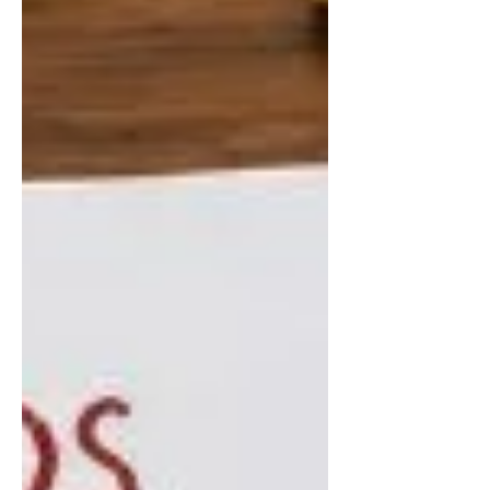
สัมพันธ์ รวมถึงคำศัพท์ด้านสุขภาพทาง
เพศที่ถูกพูดถึงบ่อยในโลกออนไลน์ คำ
อย่าง Safe Sex, STI, HIV, PrEP, PEP หรือ
Consent อาจเป็นคำที่เห็นผ่านตาบ่อย แต่
ไม่ใช่ทุกคนที่จะเข้าใจความหมายอย่าง
ถูกต้อง บทความนี้จึงรวบรวมคำศัพท