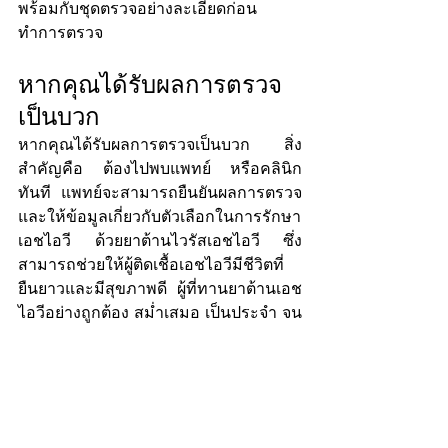
พร้อมกับชุดตรวจอย่างละเอียดก่อน
ทำการตรวจ
หากคุณได้รับผลการตรวจ
เป็นบวก
หากคุณได้รับผลการตรวจเป็นบวก สิ่ง
สำคัญคือ ต้องไปพบแพทย์ หรือคลินิก
ทันที แพทย์จะสามารถยืนยันผลการตรวจ 
และให้ข้อมูลเกี่ยวกับตัวเลือกในการรักษา
เอชไอวี ด้วยยาต้านไวรัสเอชไอวี ซึ่ง
สามารถช่วยให้ผู้ติดเชื้อเอชไอวีมีชีวิตที่
ยืนยาวและมีสุขภาพดี ผู้ที่ทานยาต้านเอช
ไอวีอย่างถูกต้อง สม่ำเสมอ เป็นประจำ จน
ทำให้ปริมาณไวรัสเอชไอวีในเลือดต่ำ 
(undetectable) จนไม่สามารถแพร่เชื้อเอช
ไอวีไปยังผู้อื่นได้
การตรวจเอชไอวีที่บ้าน เป็นวิธีที่มี