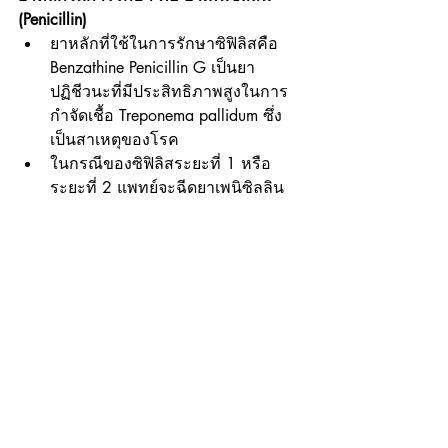
(Penicillin)
ยาหลักที่ใช้ในการรักษาซิฟิลิสคือ 
Benzathine Penicillin G เป็นยา
ปฏิชีวนะที่มีประสิทธิภาพสูงในการ
กำจัดเชื้อ Treponema pallidum ซึ่ง
เป็นสาเหตุของโรค
ในกรณีของซิฟิลิสระยะที่ 1 หรือ
ระยะที่ 2 แพทย์จะฉีดยาเพนิซิลลิน
เข้ากล้ามเนื้อเพียง ครั้งเดียว (2.4 
ล้านยูนิต) ก็เพียงพอในการรักษา
แต่ถ้าผู้ป่วยอยู่ใน ระยะแฝงปลาย (ติด
เชื้อมานานเกิน 1 ปี) หรือ ระยะที่ 3 
จะต้องฉีดยาสัปดาห์ละ 1 ครั้งติดต่อ
กัน 3 สัปดาห์ เพื่อให้แน่ใจว่าเชื้อถูก
กำจัดหมด
สำหรับผู้ที่ติดเชื้อขึ้นสมอง 
(Neurosyphilis) จะต้องรับยาเพนิซิลลิ
นขนาดสูงทางหลอดเลือดดำต่อเนื่อง