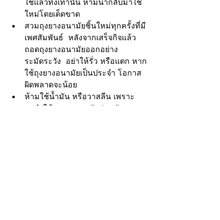
ใช้แล้วทิ้งเท่านั้น ห้ามนำกลับมาใช้
ใหม่โดยเด็ดขาด
สวมถุงยางอนามัยชิ้นใหม่ทุกครั้งที่มี
เพศสัมพันธ์  หลังจากเสร็จกิจแล้ว 
ถอดถุงยางอนามัยออกอย่าง
ระมัดระวัง  อย่าให้รั่ว หรือแตก หาก
ใช้ถุงยางอนามัยเป็นประจํา โอกาส
ผิดพลาดจะน้อย
ห้ามใช้น้ำมัน หรือวาสลีน เพราะ
จะทําให้ถุงยางอนามัยอ่อนตัวลงและ
แตกง่าย ควรใช้เป็นสารหล่อลื่นแบบ
น้ำแทน
เก็บรักษาถุงยางอนามัยใหม่ ให้พ้น
จากความร้อน หรือแสงแดด และไม่
ควรเก็บในที่ชื้น เช่น ในช่องเก็บของ
บนพาหนะเนื่องจากมีความร้อนสูง 
และไม่ควรเก็บในที่ถูกทับ หรือบีบรัด 
เช่น กระเป๋ากางเกง กระเป๋าเงิน 
เพราะจะมีการกดทับหักงอ ทำให้ถุง