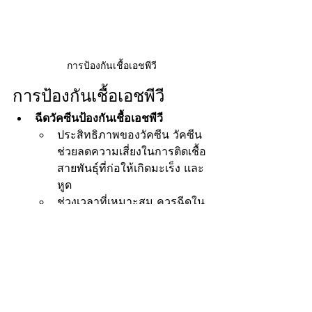
การป้องกันเชื้อเอชพีวี
การป้องกันเชื้อเอชพีวี
ฉีดวัคซีนป้องกันเชื้อเอชพีวี
ประสิทธิภาพของวัคซีน วัคซีน
ช่วยลดความเสี่ยงในการติดเชื้อ
สายพันธุ์ที่ก่อให้เกิดมะเร็ง และ
หูด
ช่วงเวลาที่เหมาะสม ควรฉีดใน
ช่วงวัยรุ่นก่อนเริ่มมีเพศสัมพันธ์
ตรวจคัดกรองมะเร็งปากมดลูกเป็น
ประจำ 
โดยการตรวจ PAP Smear 
และ HPV DNA Test ช่วยตรวจ
หาความผิดปกติในระยะเริ่มต้น
ใช้ถุงยางอนามัย 
แม้ไม่สามารถ