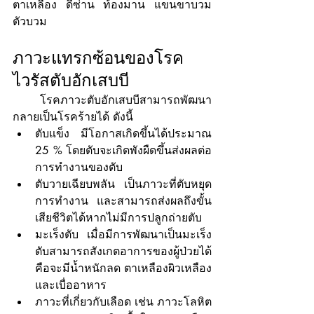
ตาเหลือง ดีซ่าน ท้องมาน แขนขาบวม 
ตัวบวม
ภาวะแทรกซ้อนของโรค
ไวรัสตับอักเสบบี
 โรคภาวะตับอักเสบบีสามารถพัฒนา
กลายเป็นโรคร้ายได้ ดังนี้
ตับแข็ง มีโอกาสเกิดขึ้นได้ประมาณ 
25 % โดยตับจะเกิดพังผืดขึ้นส่งผลต่อ
การทำงานของตับ
ตับวายเฉียบพลัน เป็นภาวะที่ตับหยุด
การทำงาน และสามารถส่งผลถึงขั้น
เสียชีวิตได้หากไม่มีการปลูกถ่ายตับ
มะเร็งตับ เมื่อมีการพัฒนาเป็นมะเร็ง
ตับสามารถสังเกตอาการของผู้ป่วยได้ 
คือจะมีน้ำหนักลด ตาเหลืองผิวเหลือง 
และเบื่ออาหาร
ภาวะที่เกี่ยวกับเลือด เช่น ภาวะโลหิต