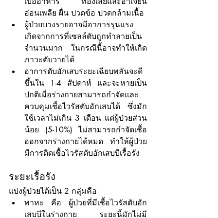
เบื่ออาหาร ท้องเสียและอาเจียน 
อ่อนเพลีย ผื่น ปวดข้อ ปวดกล้ามเนื้อ
ผู้ป่วยบางรายอาจมีอาการรุนแรง 
เกิดจากการที่เซลล์ตับถูกทำลายเป็น
จำนวนมาก ในกรณีนี้อาจทำให้เกิด
ภาวะตับวายได้
อาการตับอักเสบระยะเฉียบพลันจะดี
ขึ้นใน 1-4 สัปดาห์ และจะหายเป็น
ปกติเมื่อร่างกายสามารถกำจัดและ
ควบคุมเชื้อไวรัสตับอักเสบได้ ซึ่งมัก
ใช้เวลาไม่เกิน 3 เดือน แต่ผู้ป่วยส่วน
น้อย (5-10%) ไม่สามารถกำจัดเชื้อ
ออกจากร่างกายได้หมด ทำให้ผู้ป่วย
มีการติดเชื้อไวรัสตับอักเสบบีเรื้อรัง
ระยะเรื้อรัง
แบ่งผู้ป่วยได้เป็น 2 กลุ่มคือ
พาหะ คือ ผู้ป่วยที่มีเชื้อไวรัสตับอัก
เสบบีในร่างกาย ระยะนี้มักไม่มี