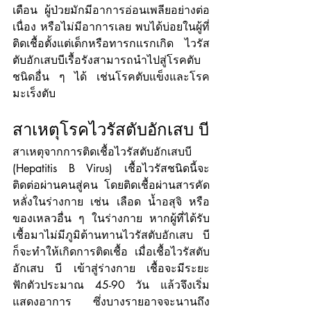
เดือน ผู้ป่วยมักมีอาการอ่อนเพลียอย่างต่อ
เนื่อง หรือไม่มีอาการเลย พบได้บ่อยในผู้ที่
ติดเชื้อตั้งแต่เด็กหรือทารกแรกเกิด ไวรัส
ตับอักเสบบีเรื้อรังสามารถนำไปสู่โรคตับ
ชนิดอื่น ๆ ได้ เช่นโรคตับแข็งและโรค
มะเร็งตับ
สาเหตุโรคไวรัสตับอักเสบ บี
สาเหตุจากการติดเชื้อไวรัสตับอักเสบบี 
(Hepatitis B Virus) เชื้อไวรัสชนิดนี้จะ
ติดต่อผ่านคนสู่คน โดยติดเชื้อผ่านสารคัด
หลั่งในร่างกาย เช่น เลือด น้ำอสุจิ หรือ
ของเหลวอื่น ๆ ในร่างกาย หากผู้ที่ได้รับ
เชื้อมาไม่มีภูมิต้านทานไวรัสตับอักเสบ บี 
ก็จะทำให้เกิดการติดเชื้อ  เมื่อเชื้อไวรัสตับ
อักเสบ บี เข้าสู่ร่างกาย เชื้อจะมีระยะ
ฟักตัวประมาณ 45-90 วัน แล้วจึงเริ่ม
แสดงอาการ ซึ่งบางรายอาจจะนานถึง 