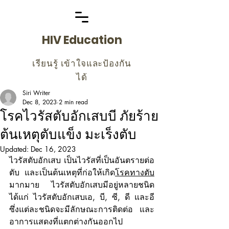
HIV Education
เรียนรู้ เข้าใจและป้องกัน
ได้
Siri Writer
Dec 8, 2023
2 min read
โรคไวรัสตับอักเสบบี ภัยร้าย
ต้นเหตุตับแข็ง มะเร็งตับ
Updated:
Dec 16, 2023
ไวรัสตับอักเสบ เป็นไวรัสที่เป็นอันตรายต่อ
ตับ และเป็นต้นเหตุที่ก่อให้เกิด
โรคทางตับ
มากมาย ไวรัสตับอักเสบมีอยู่หลายชนิด 
ได้แก่ ไวรัสตับอักเสบเอ, บี, ซี, ดี และอี 
ซึ่งแต่ละชนิดจะมีลักษณะการติดต่อ และ
อาการแสดงที่แตกต่างกันออกไป 