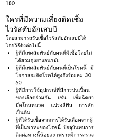
180 
ใครที่มีความเสี่ยงติดเชื้อ
ไวรัสตับอักเสบบี
โดยสามารถรับเชื้อไวรัสตับอักเสบบีได้
โดยวิธีดังต่อไปนี้
ผู้ที่มีเพศสัมพันธ์กับคนที่มีเชื้อโดยไม่
ได้สวมถุงยางอนามัย
ผู้ที่มีเพศสัมพันธ์กับคนที่เป็นโรคนี้ มี
โอกาสจะติดโรคได้สูงถึงร้อยละ 30–
50
ผู้ที่มีการใช้อุปกรณ์ที่มีการปนเปื้อน
ของเลือดร่วมกัน เช่น เข็มฉีดยา 
มีดโกนหนวด แปรงสีฟัน การสัก 
เป็นต้น
ผู้ที่ได้รับเชื้อจากการได้รับเลือดจากผู้
ที่เป็นพาหะของโรคนี้ ปัจจุบันพบการ
ติดต่อทางนี้น้อยลง เพราะมีการตรวจ