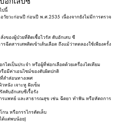
ับอักเสบซี
ปนี้
าคอวัยวะก่อนปี ก่อนปี พ.ศ.2535 เนื่องจากยังไม่มีการตรวจ
ั่งของผู้ป่วยที่ติดเชื้อไวรัส ตับอักเสบ ซี
ที่มีการฉีดสารเสพติดเข้าเส้นเลือด ถึงแม้ว่าทดลองใช้เพียงครั้ง
รฟอกไตเป็นประจำ หรือผู้ที่ฟอกเลือดด้วยเครื่องไตเทียม
รือมีค่าเอนไซม์ของตับผิดปกติ
ที่สำส่อนทางเพศ
ผิวหนัง เจาะหู ฝังเข็ม
สตับอักเสบซีเรื้อรัง
ทางการแพทย์ และสาธารณสุข เช่น ฉีดยา ทำฟัน หรือหัตถการ
ีดโกน หรือกรรไกรตัดเล็บ
ดได้แต่พบน้อย)