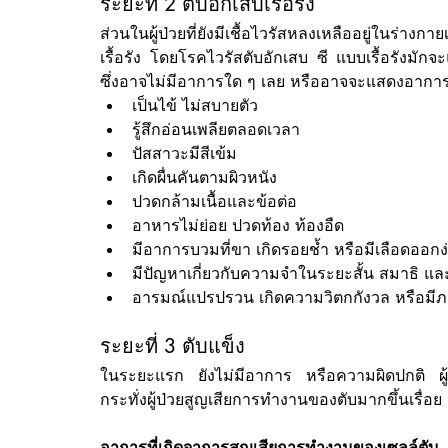
ระยะที่ 2 ตับอักเสบเรื้อรัง
ส่วนในผู้ป่วยที่ยังมีเชื้อไวรัสหลงเหลืออยู่ในร
เรื้อรัง โดยโรคไวรัสตับอักเสบ ซี แบบเรื้อรังมัก
ซึ่งอาจไม่มีอาการใด ๆ เลย หรืออาจจะแสดงอาการด
เป็นไข้ ไม่สบายตัว
รู้สึกอ่อนเพลียตลอดเวลา
ปัสสาวะมีสีเข้ม
เกิดผื่นคันตามผิวหนัง
ปวดกล้ามเนื้อและข้อต่อ
อาหารไม่ย่อย ปวดท้อง ท้องอืด
มีอาการบวมที่ขา เกิดรอยช้ำ หรือมีเลือดออกง
มีปัญหาเกี่ยวกับความจำในระยะสั้น สมาธิ แ
อารมณ์แปรปรวน เกิดความวิตกกังวล หรือมีภา
ระยะที่ 3 ตับแข็ง
ในระยะแรก ยังไม่มีอาการ หรือความผิดปกติ ผู้
กระทั่งผู้ป่วยสูญเสียการทำงานของตับมากขึ้นเรื่อย
อาการที่เกิดจาการสูญเสียการทำงานของเซลล์ต