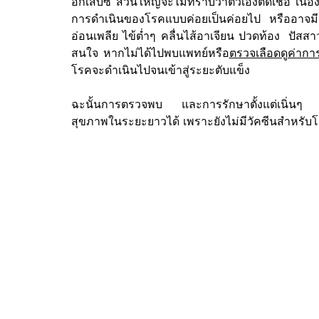
อักเสบซี ส่วนใหญ่จะไม่ทราบว่าตัวเองติดเชื้อ เนื่อ
การดำเนินของโรคแบบค่อยเป็นค่อยไป หรืออาจมี
อ่อนเพลีย ไข้ต่ำๆ คลื่นไส้อาเจียน ปวดท้อง  ปัสสาว
สนใจ หากไม่ได้ไปพบแพทย์หรือ
ตรวจเลือดดูค่าก
โรคจะดำเนินไปจนเข้าสู่ระยะตับแข็ง 
ฉะนั้นการตรวจพบ และการรักษาตั้งแต่เนิ่นๆ 
สุขภาพในระยะยาวได้ เพราะยังไม่มีวัคซีนสำหรับโ