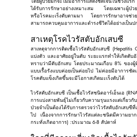
โดยผู้ป่วยมักจะไม่มีอาการแสดงชัดเจนในช่วงแรก 
ได้รับการรักษาอย่างเหมาะสม โดยเฉพาะผู้ป่วยที่ติ
หรือโรคมะเร็งตับตามมา โดยการรักษาอาจช่วยกำจ
สามารถควบคุมอาการและดำรงชีวิตได้อย่างเป็นปก
สาเหตุโรคไวรัสตับอักเสบซี
สาเหตุจากการติดเชื้อไวรัสตับอักเสบซี (Hepatitis C
แบ่งตัว และอาศัยอยู่ในตับ ระยะแรกทำให้เกิดตับอัก
ทราบว่ามีตับอักเสบ โดยประมาณเกือบ 8% ของผู้ที่ไ
แบบเรื้อรังแบบค่อยเป็นค่อยไป ไม่ค่อยมีอาการชัดเ
โรคตับแข็งเกิดขึ้นจะมีโอกาสเกิดมะเร็งตับได้
ไวรัสตับอักเสบซี เป็นเชื้อไวรัสชนิดอาร์เอ็นเอ (RN
การแบ่งสายพันธุ์ไม่เกี่ยวกับความรุนแรงแต่เกี่ยวกับ
ป่วยจำเป็นต้องได้รับการตรวจว่าไวรัสตับอักเสบซีท
ไป เนื่องจากการรักษาไวรัสแต่ละชนิดมีความยากง่
กระทั่งเกิดอาการ) :ประมาณ 6-8 สัปดาห์ 