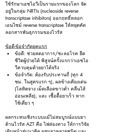
ใช้รักษาเอชไอวีเป็นรายแรกของโลก จัด
อยู่ในกลุ่ม NRTIs (nucleoside reverse 
transcriptase inhibitors) ออกฤทธิ์หลอก 
เอนไซม์ reverse transcriptase ให้หยุดคัด
ลอกสารพันธุกรรมของไวรัส
ข้อดี-ข้อจำกัดยุคแรก
ข้อดี: ช่วยลดอาการ/ชะลอโรค ยืด
ชีวิตผู้ป่วยได้ พิสูจน์ครั้งแรกว่าเอชไอ
วีควบคุมด้วยยาได้จริง
ข้อจำกัด: ต้องรับประทานถี่ (ทุก 4 
ชม. ในสูตรแรก ๆ), ผลข้างเคียงเด่น 
(โลหิตจาง เม็ดเลือดขาวต่ำ คลื่นไส้ 
อ่อนเพลีย), และ เชื้อดื้อยาเร็ว หาก
ใช้เดี่ยว ๆ
ผลกระทบเชิงระบบแม้ไม่สมบูรณ์แบบยา
ต้านไวรัส AZT คือ ไฟส่องทาง ให้การวิจัย
เดินหน้าสู่แนวคิด ผสมยาหลายชนิด และ