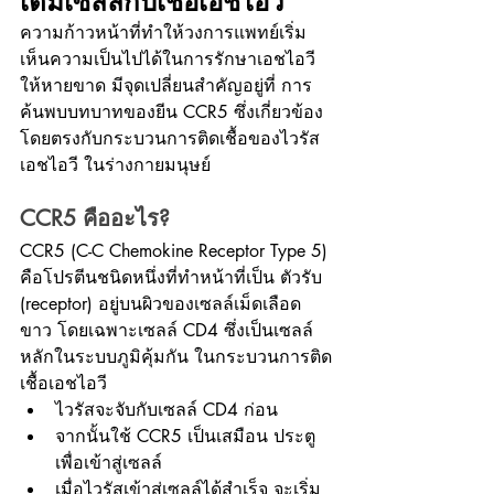
เต็มเซลล์กับเชื้อเอชไอวี
ความก้าวหน้าที่ทำให้วงการแพทย์เริ่ม
เห็นความเป็นไปได้ในการรักษาเอชไอวี 
ให้หายขาด มีจุดเปลี่ยนสำคัญอยู่ที่ การ
ค้นพบบทบาทของยีน CCR5 ซึ่งเกี่ยวข้อง
โดยตรงกับกระบวนการติดเชื้อของไวรัส
เอชไอวี ในร่างกายมนุษย์
CCR5 คืออะไร?
CCR5 (C-C Chemokine Receptor Type 5) 
คือโปรตีนชนิดหนึ่งที่ทำหน้าที่เป็น ตัวรับ 
(receptor) อยู่บนผิวของเซลล์เม็ดเลือด
ขาว โดยเฉพาะเซลล์ CD4 ซึ่งเป็นเซลล์
หลักในระบบภูมิคุ้มกัน ในกระบวนการติด
เชื้อเอชไอวี
ไวรัสจะจับกับเซลล์ CD4 ก่อน
จากนั้นใช้ CCR5 เป็นเสมือน ประตู 
เพื่อเข้าสู่เซลล์
เมื่อไวรัสเข้าสู่เซลล์ได้สำเร็จ จะเริ่ม