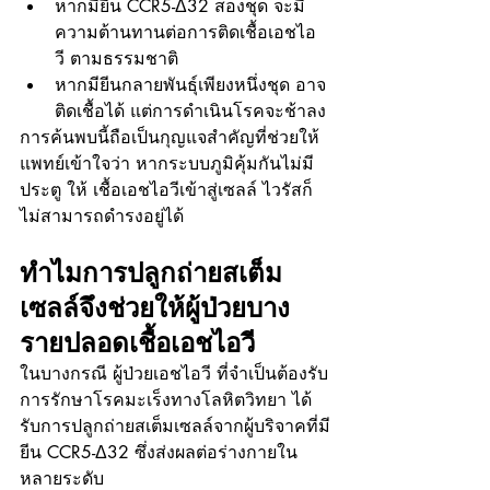
หากมียีน CCR5-Δ32 สองชุด จะมี
ความต้านทานต่อการติดเชื้อเอชไอ
วี ตามธรรมชาติ
หากมียีนกลายพันธุ์เพียงหนึ่งชุด อาจ
ติดเชื้อได้ แต่การดำเนินโรคจะช้าลง
การค้นพบนี้ถือเป็นกุญแจสำคัญที่ช่วยให้
แพทย์เข้าใจว่า หากระบบภูมิคุ้มกันไม่มี 
ประตู ให้ เชื้อเอชไอวีเข้าสู่เซลล์ ไวรัสก็
ไม่สามารถดำรงอยู่ได้
ทำไมการปลูกถ่ายสเต็ม
เซลล์จึงช่วยให้ผู้ป่วยบาง
รายปลอดเชื้อเอชไอวี
ในบางกรณี ผู้ป่วยเอชไอวี ที่จำเป็นต้องรับ
การรักษาโรคมะเร็งทางโลหิตวิทยา ได้
รับการปลูกถ่ายสเต็มเซลล์จากผู้บริจาคที่มี
ยีน CCR5-Δ32 ซึ่งส่งผลต่อร่างกายใน
หลายระดับ