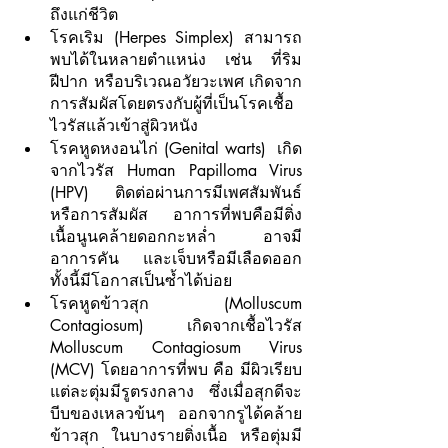
ถึงแก่ชีวิต
โรคเริม (Herpes Simplex) สามารถ
พบได้ในหลายตำแหน่ง เช่น ที่ริม
ฝีปาก หรือบริเวณอวัยวะเพศ เกิดจาก
การสัมผัสโดยตรงกับผู้ที่เป็นโรคเชื้อ
ไวรัสแล้วเข้าสู่ผิวหนัง
โรคหูดหงอนไก่ (Genital warts)  เกิด
จากไวรัส Human Papilloma Virus 
(HPV) ติดต่อผ่านการมีเพศสัมพันธ์
หรือการสัมผัส อาการที่พบคือมีติ่ง
เนื้อนูนคล้ายดอกกะหล่ำ อาจมี
อาการคัน และเจ็บหรือมีเลือดออก 
ทั้งนี้มีโอกาสเป็นซ้ำได้บ่อย
โรคหูดข้าวสุก (Molluscum 
Contagiosum) เกิดจากเชื้อไวรัส 
Molluscum Contagiosum Virus 
(MCV) โดยอาการที่พบ คือ มีผิวเรียบ 
แต่ละตุ่มมีรูตรงกลาง ซึ่งเมื่อสุกดีจะ
บีบของเหลวข้นๆ ออกจากรูได้คล้าย
ข้าวสุก ในบางรายติ่งเนื้อ หรือตุ่มมี