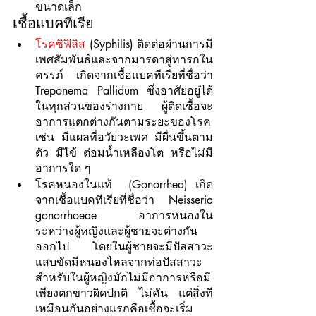
ขนาดเล็ก
เชื้อแบคทีเรีย
โรคซิฟิลิส
 (Syphilis) ติดต่อผ่านการมี
เพศสัมพันธ์และจากมารดาสู่ทารกใน
ครรภ์ เกิดจากเชื้อแบคทีเรียที่ชื่อว่า 
Treponema Pallidum ซึ่งอาศัยอยู่ได้
ในทุกส่วนของร่างกาย ผู้ติดเชื้อจะ
อาการแตกต่างกันตามระยะของโรค 
เช่น มีแผลที่อวัยวะเพศ มีผื่นขึ้นตาม
ตัว มีไข้ ต่อมน้ำเหลืองโต หรือไม่มี
อาการใด ๆ
โรคหนองในแท้  (Gonorrhea) เกิด
จากเชื้อแบคทีเรียที่ชื่อว่า Neisseria 
gonorrhoeae อาการหนองใน
ระหว่างผู้หญิงและผู้ชายจะต่างกัน
ออกไป โดยในผู้ชายจะมีปัสสาวะ
แสบขัดมีหนองไหลจากท่อปัสสาวะ 
สำหรับในผู้หญิงมักไม่มีอาการหรือมี
เพียงตกขาวผิดปกติ ไม่คัน แต่สิ่งที
เหมือนกันอย่างแรกคือเชื้อจะเริ่ม