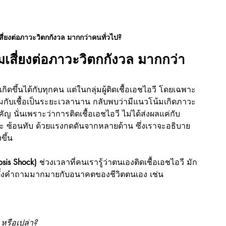
มเสี่ยงต่อภาวะวิตกกังวล มากกว่าคนทั่วไป?
ามเสี่ยงต่อภาวะวิตกกังวล มากกว่า
ดขึ้นได้กับทุกคน แต่ในกลุ่มผู้ติดเชื้อเอชไอวี โดยเฉพาะ
วิตร่วมกับเชื้อเป็นระยะเวลานาน กลับพบว่ามีแนวโน้มเกิดภาวะ
ญ นั่นเพราะว่าการติดเชื้อเอชไอวี ไม่ได้ส่งผลแค่กับ
และ ซ้อนทับ ด้วยแรงกดดันจากหลายด้าน ซึ่งเราจะอธิบาย
ขึ้น
sis Shock) 
ช่วงเวลาที่คนเรารู้ว่าตนเองติดเชื้อเอชไอวี มัก
ะตั้งคำถามมากมายกับอนาคตของชีวิตตนเอง เช่น
หรือเปล่า?