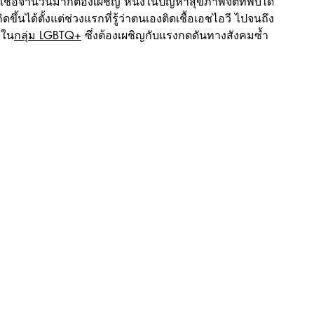
ู้มีเชื้อจำนวนมากต้องเผชิญ หนึ่งในปัญหาสุขภาพจิตที่พบได้
ขึ้นได้ตั้งแต่ช่วงแรกที่รู้ว่าตนเองติดเชื้อเอชไอวี ไปจนถึง
ะใน
กลุ่ม LGBTQ+
 ซึ่งต้องเผชิญกับแรงกดดันทางสังคมซ้ำ