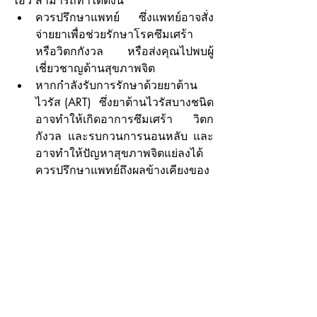
ไอวี สามารถทำได้ดังนี้
ควรปรึกษาแพทย์  ซึ่งแพทย์อาจสั่ง
จ่ายยาเพื่อช่วยรักษาโรคซึมเศร้า 
หรือวิตกกังวล หรือส่งคุณไปพบผู้
เชี่ยวชาญด้านสุขภาพจิต
หากกำลังรับการรักษาด้วยยาต้าน
ไวรัส (ART)  ซึ่งยาต้านไวรัสบางชนิด
อาจทำให้เกิดอาการซึมเศร้า วิตก
กังวล และรบกวนการนอนหลับ และ
อาจทำให้ปัญหาสุขภาพจิตแย่ลงได้ 
ควรปรึกษาแพทย์ถึงผลข้างเคียงของ
ยา เพื่อเปลี่ยนยา หรือการรักษาเอช
ไอวี
ถ้าสาเหตุมาจากอาการทางสมอง 
เช่น การใช้ยา AZT อาจช่วยลด
อาการทางสมองจากการติดเชื้อเอช
ไอวี ให้มีความรุนแรงน้อยลง หรือ
ชลอให้อาการแย่ลงช้ากว่าเดิมได้ 
การรักษาโรคแทรกซ้อนต่างๆ