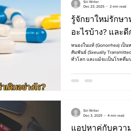
Siri Writer
Dec 23, 2025
2 min read
รู้จักยาใหม่รักษ
อะไรบ้าง? และดีก
หนองในแท้ (Gonorrhea) เป็น
สัมพันธ์ (Sxeually Transmitted
ทั่วโลก และแม้จะเป็นโรคที่มน
ในปัจจุบัน หนองในแท้กลับก
ที่น่ากังวลมากขึ้นเรื่อย ๆ โด
ปฏิชีวนะ องค์การอนามัยโลก (WHO) และหน่วยงานด้าน
สาธารณสุขของหลายประเทศต่า
Neisseria gonorrhoeae ซึ่งเ
ความสามารถในการพัฒนาการดื้
ส
Siri Writer
Dec 3, 2025
4 min read
แอปหาคู่กับควา