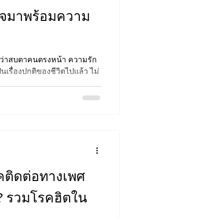
าจมาพร้อมความ
ยกว่าสบตาคนตรงหน้า ความรัก
เรื่องปกติของชีวิตไปแล้ว ไม่
่อนคุย อยากหาคนคุยระยะยาว
ง แอปหาคู่ก็เหมือนคำตอบที่
ลายคนอาจมองข้าม ทั้งเรื่องการ
ัยส่วนตัว รวมถึง ความเสี่ยง
ไอวี และโรคติดต่อทางเพศ
ดเจอแบบรวดเร็ว หุนหันพลัน
คติดต่อทางเพศ
ง? รวมโรคฮิตใน