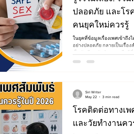
ปลอดภัย และโรคต
คนยุคใหม่ควรรู้
ในยุคที่ข้อมูลเรื่องเพศเข้าถึงไ
อย่างปลอดภัย กลายเป็นเรื่อง
เป็นวัยเรียน วัยทำงาน หรือผู้
ปัจจุบันจะเปิดกว้างเรื่องเพศ
เข้าใจผิดเกี่ยวกับโรคติดต่อท
ด้านสุขภาพทางเพศที่ถูกพูดถึงบ่
Safe Sex, STI, HIV, PrEP, PEP
ผ่านตาบ่อย แต่ไม่ใช่ทุกคนที
Siri Writer
ต้อง บทความนี้จึงรวบรวมคำ
May 22
3 min read
โรคติดต่อทางเพศสั
และวัยทำงานควรร