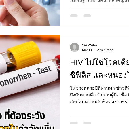
มือพื้นฐานที่มีบทบาทสำคัญอย่
เอชไอวี (HIV) โรคติดต่อทางเพ
ครรภ์ไม่พึงประสงค์ แต่เมื่อโ
ทางการแพทย์ เช่น ยา PrEP (P
PEP (Post-Exposure Prophylax
เทคโนโลยีชีวภาพอื่น ๆ คำถามท
ยังมีความจำเป็นอยู่หรือไม่
Siri Writer
เปล่า?
Mar 13
2 min read
HIV ไม่ใช่โรคเดียว
ซิฟิลิส และหนองใ
ในช่วงหลายปีที่ผ่านมา ข่าวด
ถึงกันมากคือ จำนวนผู้ติดเชื
สะท้อนความสำเร็จของการรณ
เลือด การใช้ยาป้องกันก่อนสัม
ด้วยยาต้านไวรัสที่มีประสิทธิภาพสูงขึ้น อย่าง
ข่าวดีนี้ กลับมีอีกหนึ่งสัญญา