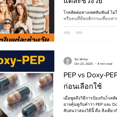
แต่ละช่วงวัย
โรคติดต่อทางเพศสัมพันธ์ ไม่ได้
หรือคนที่มีพฤติกรรมเสี่ยงเท่า
ช่วงวัย ตั้งแต่วัยหนุ่มสาวไปจน
แต่ละคนมักสะท้อนยุคสมัย ที่เต
นิยมทางเพศ ความเข้าใจเรื่อง
สุขภาพ และเทคโนโลยีที่เปลี่
Siri Writer
Oct 23, 2025
4 min read
PEP vs Doxy-PEP
ก่อนเลือกใช้
เมื่อพูดถึงวิธีการป้องกันโรค
อาจคุ้นหูกับคำว่า PEP และ D
สับสนว่าสองวิธีนี้ คือ สิ่งเด
จริง ๆ แล้วทั้งคู่มีจุดมุ่งหม