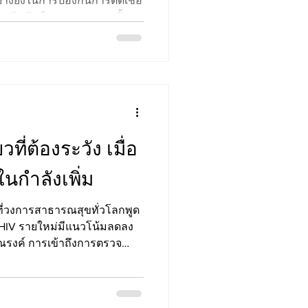
างยิ่งในการป้องกันการติดเชื้อ
ศสัมพันธ์ (STIs) และการตั้ง
ลกเข้าสู่ยุคของนวัตกรรม
re-Exposure Prophylaxis) ยา
is) วัคซีนที่กำลังพัฒนา และ
ี่เกิดขึ้นคือ ถุงยางอนามัยจะ
? หรือ จะหายไปในอนาคตหรือ
ที่ต้องระวัง เมื่อ
นกำลังเพิ่ม
ีที่วงการสาธารณสุขทั่วโลกพูด
้อ HIV รายใหม่มีแนวโน้มลดลง
รงค์ การเข้าถึงการตรวจ
ผัสเชื้อ (PrEP) รวมถึงการรักษา
ไรก็ตาม ภายใต้
ณที่ผู้เชี่ยวชาญด้านสุขภาพกำลัง