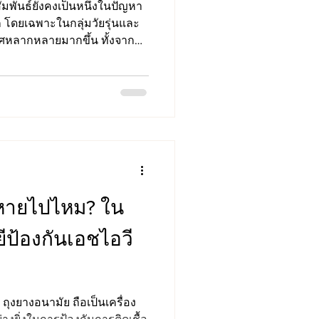
มพันธ์ยังคงเป็นหนึ่งในปัญหา
 โดยเฉพาะในกลุ่มวัยรุ่นและ
ศหลากหลายมากขึ้น ทั้งจาก
ู่ การมีคู่นอนหลายคน หรือ
องกันตนเองอย่างถูกต้อง แม้
ทย์จะก้าวหน้า สามารถตรวจ
พันธ์ได้อย่างมีประสิทธิภาพ
หลายประเทศยังคงเพิ่มขึ้นต่อ
หายไปไหม? ใน
ีป้องกันเอชไอวี
ุงยางอนามัย ถือเป็นเครื่อง