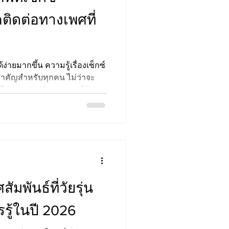
ิดต่อทางเพศที่
ด้ง่ายมากขึ้น ความรู้เรื่องเซ็กซ์
สำคัญสำหรับทุกคน ไม่ว่าจะ
ที่มีคู่นอนประจำ เพราะแม้สังคม
มากขึ้น แต่หลายคนยังมีความ
างเพศสัมพันธ์ รวมถึงคำศัพท์
อยในโลกออนไลน์ คำอย่าง
 หรือ Consent อาจเป็นคำที่เห็น
่จะเข้าใจความหมายอย่างถูก
ศัพท
มพันธ์ที่วัยรุ่น
ู้ในปี 2026