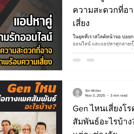
ความสะดวกที่อ
เสี่ยง
ในยุคที่เราสไลด์หน้าจอ บ่อ
ออนไลน์ และแอปหาคู่กลายเป็น
ว่าคุณจะโสดเหงา อยากหาเพื
หรือแค่มองหาคนไปเดทสักครั้
กดโหลดได้ในไม่กี่วินาที แต่ขณะเดียวกัน ความสะดวกสบาย
นี้ก็มาพร้อม ความเสี่ยง ที่ห
ถูกหลอก การละเมิดความปลอดภ
ด้านสุขภาพทางเพศ อย่างเอช
Siri Writer
สัมพันธ์ ที่อาจมาพร้อมการนั
Nov 3, 2025
3 min read
แล่น
Gen ไหนเสี่ยงโร
สัมพันธ์อะไรบ้า