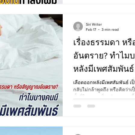
กังวล นั่นคือ โรคติดต่อทางเพศส
และหนองใน กำลังเพิ่มขึ้นอย
ถึงประเทศไทย สถานกา
Siri Writer
Feb 17
3 min read
เรื่องธรรมดา ห
อันตราย? ทำไมบ
หลังมีเพศสัมพันธ์
เลือดออกหลังมีเพศสัมพันธ์ 
กลับไม่กล้าพูดถึง หรือคิดว่าเป็
ทั้งที่ในความเป็นจริง อาการนี้
อันตรายเลย ไปจนถึง สัญญาณ
ตรวจรักษา การเข้าใจสาเหตุของอาการนี้อย่างถูกต้อง จะ
ช่วยให้เราดูแลสุขภาพทางเพศ
เสี่ยงจากโรค และไม่ปล่อยให้
เราไม่รับฟัง