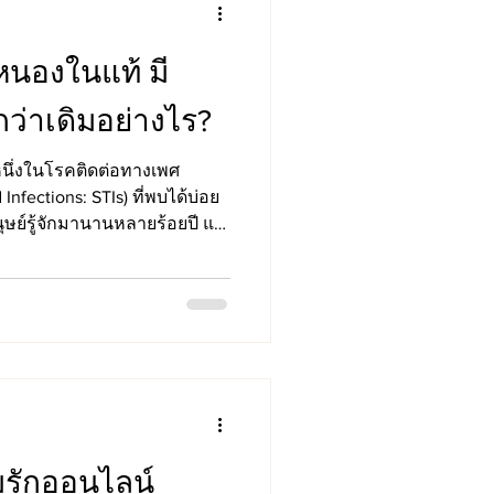
าหนองในแท้ มี
ว่าเดิมอย่างไร?
หนึ่งในโรคติดต่อทางเพศ
 Infections: STIs) ที่พบได้บ่อย
ุษย์รู้จักมานานหลายร้อยปี แต่
ลายเป็น ปัญหาสุขภาพระดับโลก
ยเฉพาะประเด็นเรื่อง การดื้อยา
งออกมาเตือนตรงกันว่า เชื้อ
ป็นสาเหตุของหนองในแท้ มี
อยาได้อย่างรวดเร็ว จนเริ่ม
มรักออนไลน์