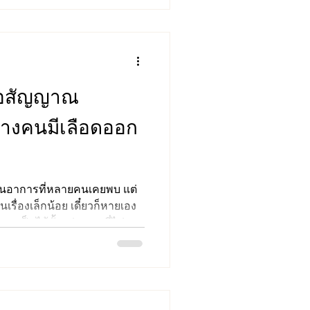
ัมพันธ์ชนิดอื่น เช่น ซิฟิลิส
่างต่อเนื่องในหลายประเทศ รวม
รณ์ดังกล่าวสะท
รือสัญญาณ
างคนมีเลือดออก
เป็นอาการที่หลายคนเคยพบ แต่
นเรื่องเล็กน้อย เดี๋ยวก็หายเอง
อาจเป็นได้ตั้งแต่ ภาวะที่ไม่
เตือนของโรคที่ควรได้รับการ
ของตนเองได้ดีขึ้น ลดความ
ร่างกายส่งสัญญาณเตือนโดยที่