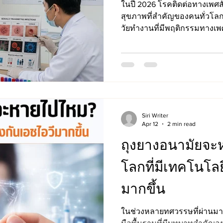
ในปี 2026 โรคติดต่อทางเพศสั
สุขภาพที่สำคัญของคนทั่วโลก
วัยทำงานที่มีพฤติกรรมทางเพ
การพบปะผ่านแอปพลิเคชันหาค
การขาดความรู้เกี่ยวกับการป้
ปัจจุบันเทคโนโลยีทางการแพ
และรักษาโรคติดต่อทางเพศสัม
แต่จำนวนผู้ติดเชื้อรายใหม่ใน
เนื่อง โรคติดต่อทางเพศสัมพันธ์ หรือ Sexually Transmitted
Dise
Siri Writer
Apr 12
2 min read
ถุงยางอนามัยจะ
โลกที่มีเทคโนโลย
มากขึ้น
ในช่วงหลายทศวรรษที่ผ่านมา ถ